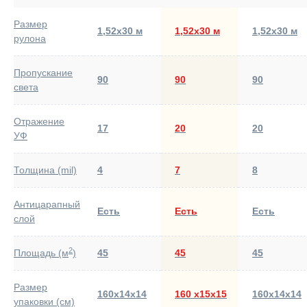
Размер
1,52х30 м
1,52х30 м
1,52х30 м
рулона
Пропускание
90
90
90
света
Отражение
17
20
20
УФ
Толщина (mil)
4
7
8
Антицарапный
Есть
Есть
Есть
слой
2
Площадь (м
)
45
45
45
Размер
160х14х14
160 х15х15
160х14х14
упаковки (см)