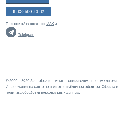
8 800 500-33-82
Позвонить/написать по
MAX
и
Telelgram
© 2005—2026
Solarblock.ru
-
купить тонировочную пленку для окон
Информация на сайте не является публичной офертой.
Оферта
и
политика обработки персональных данных
.